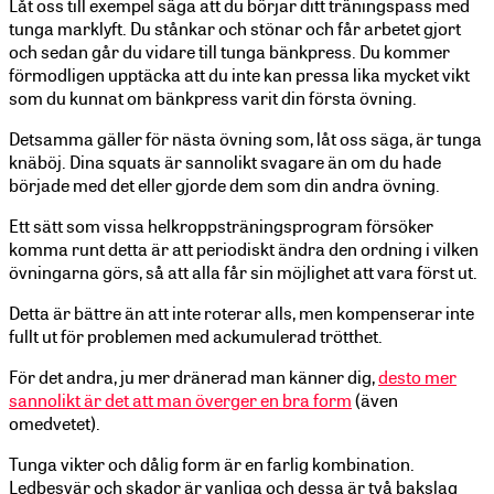
Låt oss till exempel säga att du börjar ditt träningspass med
tunga marklyft. Du stånkar och stönar och får arbetet gjort
och sedan går du vidare till tunga bänkpress. Du kommer
förmodligen upptäcka att du inte kan pressa lika mycket vikt
som du kunnat om bänkpress varit din första övning.
Detsamma gäller för nästa övning som, låt oss säga, är tunga
knäböj. Dina squats är sannolikt svagare än om du hade
började med det eller gjorde dem som din andra övning.
Ett sätt som vissa helkroppsträningsprogram försöker
komma runt detta är att periodiskt ändra den ordning i vilken
övningarna görs, så att alla får sin möjlighet att vara först ut.
Detta är bättre än att inte roterar alls, men kompenserar inte
fullt ut för problemen med ackumulerad trötthet.
För det andra, ju mer dränerad man känner dig,
desto mer
sannolikt är det att man överger en bra form
(även
omedvetet).
Tunga vikter och dålig form är en farlig kombination.
Ledbesvär och skador är vanliga och dessa är två bakslag