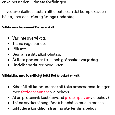
enkelhet är den ultimata förfiningen.
I livet är enkelhet nästan alltid bättre än det komplexa, och
hälsa, kost och träning är inga undantag.
Vill du vara hälsosam? Det är enkelt:
Var inte överviktig.
Träna regelbundet.
Rök inte.
Begränsa ditt alkoholintag.
Ät flera portioner frukt och grönsaker varje dag.
Undvik charkuteriprodukter.
Vill du bli av med överflödigt fett? Det är också enkelt:
Bibehåll ett kaloriunderskott (öka ämnesomsättningen
med
fettförbrännare
vid behov).
Ät en proteinrik kost (använd
proteinpulver
vid behov).
Träna styrketräning för att bibehålla muskelmassa.
Inkludera konditionsträning utefter dina behov.