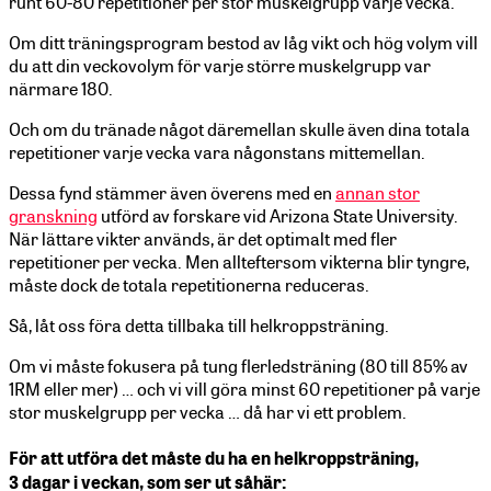
runt 60-80 repetitioner per stor muskelgrupp varje vecka.
Om ditt träningsprogram bestod av låg vikt och hög volym vill
du att din veckovolym för varje större muskelgrupp var
närmare 180.
Och om du tränade något däremellan skulle även dina totala
repetitioner varje vecka vara någonstans mittemellan.
Dessa fynd stämmer även överens med en
annan stor
granskning
utförd av forskare vid Arizona State University.
När lättare vikter används, är det optimalt med fler
repetitioner per vecka. Men allteftersom vikterna blir tyngre,
måste dock de totala repetitionerna reduceras.
Så, låt oss föra detta tillbaka till helkroppsträning.
Om vi måste fokusera på tung flerledsträning (80 till 85% av
1RM eller mer) … och vi vill göra minst 60 repetitioner på varje
stor muskelgrupp per vecka … då har vi ett problem.
För att utföra det måste du ha en helkroppsträning,
3 dagar i veckan, som ser ut såhär: