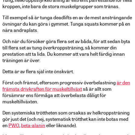
kroppen, inte bara de stora muskelgrupper som tränas.
Till exempel så är tunga deadlifts en av de mest ansträngande
övningar du kan göra i gymmet. Tunga squats kommer på en
nära andraplats.
Och när du försöker göra flera set av båda, för att sedan byta
till flera set av tung överkroppsträning, så kommer din
prestation att ta lida. Du kommer att vara helt färdig innan
träningen är över.
Detta är av flera själ inte önskvärt.
Först och främst, eftersom progressiv överbelastning
är den
främsta drivkraften för muskeltillväxt
så är allt som
försämrar ens förmåga att överbelasta dåligt för
muskeltillväxten.
Den systemiska tröttheten som orsakas av helkroppsträning
gör just det (och nej, systematisk trötthet kan inte botas med
en
PWO
,
beta-alanin
eller liknande).