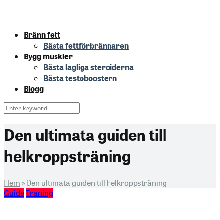
Bränn fett
Bästa fettförbrännaren
Bygg muskler
Bästa lagliga steroiderna
Bästa testoboostern
Blogg
Den ultimata guiden till
helkroppsträning
Hem
»
Den ultimata guiden till helkroppsträning
Guide
Träning