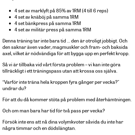
4 set av marklyft på 85% av 1RM (4 till 6 reps)
4 set av knäböj på samma 1RM
4 set bänkpress på samma 1RM
4 set av militär press på samma 1RM
Denna träning tar inte bara tid … den är otroligt jobbigt. Och
den saknar även vader, magmuskler och fram- och baksida
axel, vilket är nödvändiga för att bygga upp en perfekt kropp.
Så vi är tillbaka vid vårt första problem – vi kan inte göra
tillräckligt i ett träningspass utan att krossa oss själva.
“Varför inte träna hela kroppen fyra gånger per vecka?”
undrar du?
För att du då kommer stöta på problem med återhämtningen.
Och om man bara har tid för två pass per vecka?
Försök inte ens att nå dina volymkvoter såvida du inte har
några timmar och en dödslängtan.