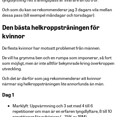
Och som du kan se rekommenderar jag 3 dagars vila mellan
dessa pass (till exempel måndagar och torsdagar).
Den bästa helkroppsträningen för
kvinnor
De flesta kvinnor har motsatt problemet från männen.
De vill ha grymma ben och en rumpa som imponerar, så fort
som möjligt, men är inte alltför bekymrade kring överkroppen
utveckling.
Och det är därför som jag rekommenderar att kvinnor
närmar sig helkroppsträningen lite annorlunda än män.
Dag 1
Marklyft: Uppvärmning och 3 set med 4 till 6
repetitioner om man är en erfaren tyngdlyftare, 8 till 10
repetitioner för nybörjare (~ 75% av 1RM)