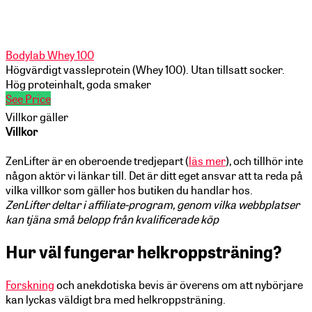
Bodylab Whey 100
Högvärdigt vassleprotein (Whey 100). Utan tillsatt socker.
Hög proteinhalt, goda smaker
See Price
Villkor gäller
Villkor
ZenLifter är en oberoende tredjepart (
läs mer
), och tillhör inte
någon aktör vi länkar till. Det är ditt eget ansvar att ta reda på
vilka villkor som gäller hos butiken du handlar hos.
ZenLifter deltar i affiliate-program, genom vilka webbplatser
kan tjäna små belopp från kvalificerade köp
Hur väl fungerar helkroppsträning?
Forskning
och anekdotiska bevis är överens om att nybörjare
kan lyckas väldigt bra med helkroppsträning.