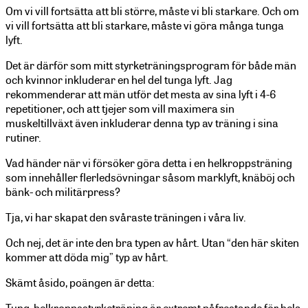
Om vi vill fortsätta att bli större, måste vi bli starkare. Och om
vi vill fortsätta att bli starkare, måste vi göra många tunga
lyft.
Det är därför som mitt styrketräningsprogram för både män
och kvinnor inkluderar en hel del tunga lyft. Jag
rekommenderar att män utför det mesta av sina lyft i 4-6
repetitioner, och att tjejer som vill maximera sin
muskeltillväxt även inkluderar denna typ av träning i sina
rutiner.
Vad händer när vi försöker göra detta i en helkroppsträning
som innehåller flerledsövningar såsom marklyft, knäböj och
bänk- och militärpress?
Tja, vi har skapat den svåraste träningen i våra liv.
Och nej, det är inte den bra typen av hårt. Utan “den här skiten
kommer att döda mig” typ av hårt.
Skämt åsido, poängen är detta:
Tung, helkroppsstyrketräning är extremt påfrestande för hela