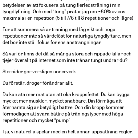
betydelsen av att fokusera på tung flerledsträning i min
tyngdlyftning. Och med “tung” pratar jag om +80% av ens
maximala i en repetition (5 till 7/6 till 8 repetitioner och lägre).
För att summera så är träning med låg vikt och höga
repetitioner inte så värdelöst för naturliga tyngdlyftare, men
det bör inte stå i fokus för ens ansträngningar.
Så varför finns det då så många stora och rippade killar och
tjejer överallt på internet som inte tränar tungt undrar du?
Steroider gör verkligen underverk.
Du förstår, droger förändrar allt.
Du kan äta mer mat utan att öka kroppsfettet. Du kan bygga
mycket mer muskler, mycket snabbare. Din förmåga att
återhämta sig är betydligt bättre. Och din kropp kommer
förmodligen att svara bättre på träningstyper med höga
repetitioner och mycket “pump”.
Tja, vi naturella spelar med en helt annan uppsättning regler.