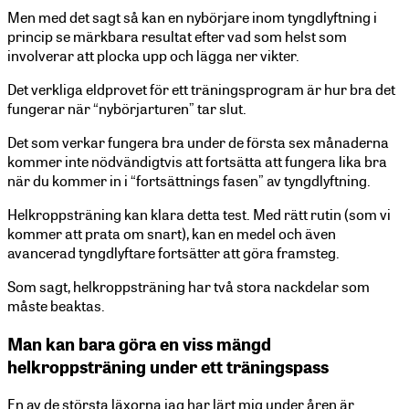
Men med det sagt så kan en nybörjare inom tyngdlyftning i
princip se märkbara resultat efter vad som helst som
involverar att plocka upp och lägga ner vikter.
Det verkliga eldprovet för ett träningsprogram är hur bra det
fungerar när “nybörjarturen” tar slut.
Det som verkar fungera bra under de första sex månaderna
kommer inte nödvändigtvis att fortsätta att fungera lika bra
när du kommer in i “fortsättnings fasen” av tyngdlyftning.
Helkroppsträning kan klara detta test. Med rätt rutin (som vi
kommer att prata om snart), kan en medel och även
avancerad tyngdlyftare fortsätter att göra framsteg.
Som sagt, helkroppsträning har två stora nackdelar som
måste beaktas.
Man kan bara göra en viss mängd
helkroppsträning under ett träningspass
En av de största läxorna jag har lärt mig under åren är