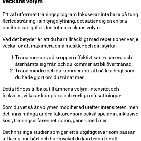
veckans volym
Ett väl utformat träningsprogram fokuserar inte bara på tung
flerledsträning i sin tyngdlyftning, det sätter dig en en bra
position vad gäller den totala veckans volym.
Vad det betyder är att du har tillräckligt med repetitioner varje
vecka för att maximera dina muskler och din styrka.
Träna mer än vad kroppen effektivt kan reparera och
återhämta sig från och du kommer att bli övertränad.
Träna mindre och du kommer inte att nå lika högt som
du hade gjort om du tränat mer.
Detta för oss tillbaka till ämnena volym, intensitet och
frekvens, vilka är komplexa och rörliga målsättningar
Som du vet så är volymen modifierad utefter intensiteten, men
det finns många andra faktorer som också spelar in, inklusive
kost, träningserfarenhet, sömn, gener, med mer.
Det finns inga studier som ger ett slutgiltigt svar som passar
all kring hur hårt och hur mycket du kan träna för att