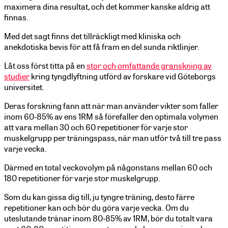
maximera dina resultat, och det kommer kanske aldrig att
finnas.
Med det sagt finns det tillräckligt med kliniska och
anekdotiska bevis för att få fram en del sunda riktlinjer.
Låt oss först titta på en
stor och omfattande granskning av
studier
kring tyngdlyftning utförd av forskare vid Göteborgs
universitet.
Deras forskning fann att när man använder vikter som faller
inom 60-85% av ens 1RM så förefaller den optimala volymen
att vara mellan 30 och 60 repetitioner för varje stor
muskelgrupp per träningspass, när man utför två till tre pass
varje vecka.
Därmed en total veckovolym på någonstans mellan 60 och
180 repetitioner för varje stor muskelgrupp.
Som du kan gissa dig till, ju tyngre träning, desto färre
repetitioner kan och bör du göra varje vecka. Om du
uteslutande tränar inom 80-85% av 1RM, bör du totalt vara