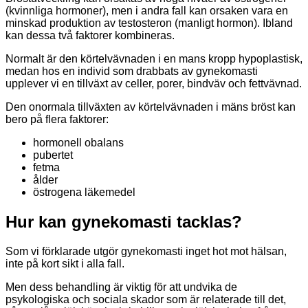
(kvinnliga hormoner), men i andra fall kan orsaken vara en
minskad produktion av testosteron (manligt hormon). Ibland
kan dessa två faktorer kombineras.
Normalt är den körtelvävnaden i en mans kropp hypoplastisk,
medan hos en individ som drabbats av gynekomasti
upplever vi en tillväxt av celler, porer, bindväv och fettvävnad.
Den onormala tillväxten av körtelvävnaden i mäns bröst kan
bero på flera faktorer:
hormonell obalans
pubertet
fetma
ålder
östrogena läkemedel
Hur kan gynekomasti tacklas?
Som vi förklarade utgör gynekomasti inget hot mot hälsan,
inte på kort sikt i alla fall.
Men dess behandling är viktig för att undvika de
psykologiska och sociala skador som är relaterade till det,