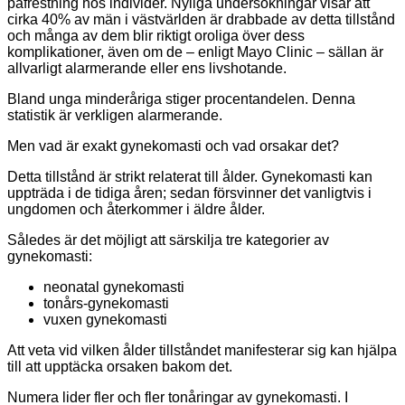
påfrestning hos individer. Nyliga undersökningar visar att
cirka 40% av män i västvärlden är drabbade av detta tillstånd
och många av dem blir riktigt oroliga över dess
komplikationer, även om de – enligt Mayo Clinic – sällan är
allvarligt alarmerande eller ens livshotande.
Bland unga minderåriga stiger procentandelen. Denna
statistik är verkligen alarmerande.
Men vad är exakt gynekomasti och vad orsakar det?
Detta tillstånd är strikt relaterat till ålder. Gynekomasti kan
uppträda i de tidiga åren; sedan försvinner det vanligtvis i
ungdomen och återkommer i äldre ålder.
Således är det möjligt att särskilja tre kategorier av
gynekomasti:
neonatal gynekomasti
tonårs-gynekomasti
vuxen gynekomasti
Att veta vid vilken ålder tillståndet manifesterar sig kan hjälpa
till att upptäcka orsaken bakom det.
Numera lider fler och fler tonåringar av gynekomasti. I