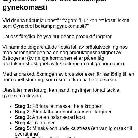
gynekomasti
Vid denna tidpunkt uppstår frågan: ”Hur kan ett kosttillskott
som Gynectrol bekämpa gynekomasti?”
Låt oss försöka belysa hur denna produkt fungerar.
Vi nämnde tidigare att de flesta fall av bröstutveckling hos
män beror antingen på en hög produktionshastighet av
östrogener (kvinnliga hormoner) eller på en låg
produktionshastighet av testosteron (manliga hormoner).
Med andra ord, ökningen av bröststorleken är hänförlig till en
hormonell störning, som i sin tur kan ha flera orsaker.
Utesluter man kirurgi kan handlingslinjen för att tackla
gynekomasti vara:
Steg 1:
Förlora fettmassa i hela kroppen
Steg 2:
Återställa hormonbalansen i kroppen
Steg 3:
Anta en balanserad kost
Steg 4:
Träna mer
Steg 5:
Minska och undvika stress (en vanlig orsak till
överätning)