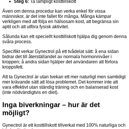
Steg 6:
Ta lämpligt kosttillskott
Även om denna procedur kan verka enkel för vissa
människor, är det inte fallet för många. Många kämpar
verkligen med att följa en hälsosam kost, att begränsa sin
aptit och att utföra fysisk aktivitet.
Sålunda kan ett speciellt kosttillskott hjälpa dig genom denna
svåra process.
Specifikt verkar Gynectrol på ett tvådelat sätt: å ena sidan
bidrar det till återställandet av normala hormonnivåer i
kroppen; å andra sidan hjälper det användaren att förlora
kroppsfett.
Att ta Gynectrol är utan tvekan ett mer naturligt men samtidigt
mer krävande sätt att lösa problemet. Det kommer inte att
vara effektivt utan ständig träning och en balanserad kost
(inte nödvändigtvis en diet).
Inga biverkningar – hur är det
möjligt?
Gynectrol är ett kosttillskott tillverkat med 100% naturliga och