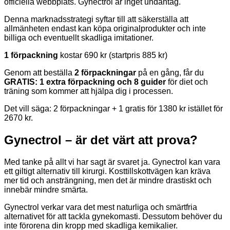
officiella webbplats. Gynectrol är inget undantag.
Denna marknadsstrategi syftar till att säkerställa att
allmänheten endast kan köpa originalprodukter och inte
billiga och eventuellt skadliga imitationer.
1 förpackning
kostar 690 kr (startpris 885 kr)
Genom att beställa
2 förpackningar
på en gång, får du
GRATIS: 1 extra förpackning och 8 guider
för diet och
träning som kommer att hjälpa dig i processen.
Det vill säga: 2 förpackningar + 1 gratis för 1380 kr istället för
2670 kr.
Gynectrol – är det värt att prova?
Med tanke på allt vi har sagt är svaret ja. Gynectrol kan vara
ett giltigt alternativ till kirurgi. Kosttillskottvägen kan kräva
mer tid och ansträngning, men det är mindre drastiskt och
innebär mindre smärta.
Gynectrol verkar vara det mest naturliga och smärtfria
alternativet för att tackla gynekomasti. Dessutom behöver du
inte förorena din kropp med skadliga kemikalier.