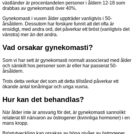
västländer är procentandelen personer i åldern 12-18 som
drabbas av gynekomasti över 40%.
Gynekomasti i vuxen ålder uppträder vanligtvis i 50-
årsåldern. Dessutom har forskare funnit att det ofta är
ensidigt, med andra ord, det påverkar ett bröst (vanligtvis det
vänstra) mer än det andra.
Vad orsakar gynekomasti?
Som vi har sett är gynekomasti normalt associerad med ålder
och särskilt hos personer som är eller har passerat 50-
årsåldern.
Trots detta verkar det som att detta tillstånd påverkar ett
ökande antal tonåringar och unga vuxna.
Hur kan det behandlas?
När ålder inte är ansvarig för det, är gynekomasti sannolikt
relaterat till närvaron av östrogener (kvinnliga hormoner) i en
mans kropp.
Bröstutveckling kan orsakas av höga nivåer av östrogener