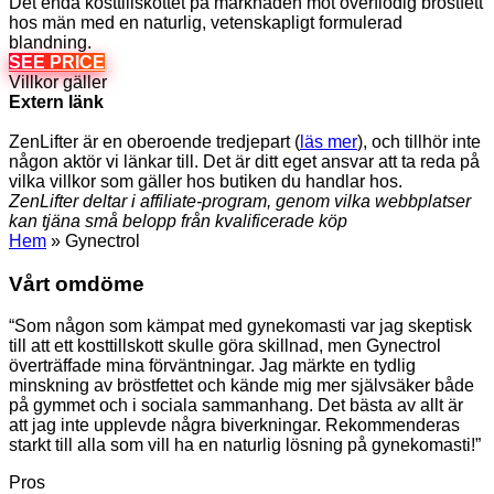
Det enda kosttillskottet på marknaden mot överflödig bröstfett
hos män med en naturlig, vetenskapligt formulerad
blandning.
SEE PRICE
Villkor gäller
Extern länk
ZenLifter är en oberoende tredjepart (
läs mer
), och tillhör inte
någon aktör vi länkar till. Det är ditt eget ansvar att ta reda på
vilka villkor som gäller hos butiken du handlar hos.
ZenLifter deltar i affiliate-program, genom vilka webbplatser
kan tjäna små belopp från kvalificerade köp
Hem
»
Gynectrol
Vårt omdöme
“Som någon som kämpat med gynekomasti var jag skeptisk
till att ett kosttillskott skulle göra skillnad, men Gynectrol
överträffade mina förväntningar. Jag märkte en tydlig
minskning av bröstfettet och kände mig mer självsäker både
på gymmet och i sociala sammanhang. Det bästa av allt är
att jag inte upplevde några biverkningar. Rekommenderas
starkt till alla som vill ha en naturlig lösning på gynekomasti!”
Pros