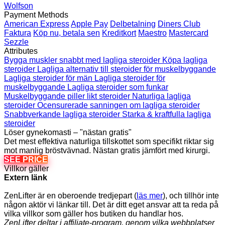
Wolfson
Payment Methods
American Express
Apple Pay
Delbetalning
Diners Club
Faktura
Köp nu, betala sen
Kreditkort
Maestro
Mastercard
Sezzle
Attributes
Bygga muskler snabbt med lagliga steroider
Köpa lagliga
steroider
Lagliga alternativ till steroider för muskelbyggande
Lagliga steroider för män
Lagliga steroider för
muskelbyggande
Lagliga steroider som funkar
Muskelbyggande piller likt steroider
Naturliga lagliga
steroider
Ocensurerade sanningen om lagliga steroider
Snabbverkande lagliga steroider
Starka & kraftfulla lagliga
steroider
Löser gynekomasti – "nästan gratis"
Det mest effektiva naturliga tillskottet som specifikt riktar sig
mot manlig bröstvävnad. Nästan gratis jämfört med kirurgi.
SEE PRICE
Villkor gäller
Extern länk
ZenLifter är en oberoende tredjepart (
läs mer
), och tillhör inte
någon aktör vi länkar till. Det är ditt eget ansvar att ta reda på
vilka villkor som gäller hos butiken du handlar hos.
ZenLifter deltar i affiliate-program, genom vilka webbplatser