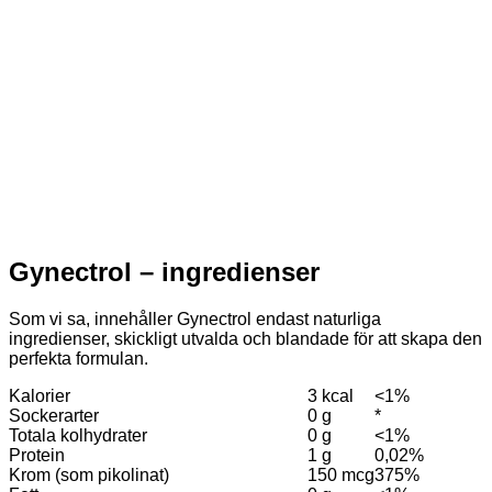
Gynectrol – ingredienser
Som vi sa, innehåller Gynectrol endast naturliga
ingredienser, skickligt utvalda och blandade för att skapa den
perfekta formulan.
Kalorier
3 kcal
<1%
Sockerarter
0 g
*
Totala kolhydrater
0 g
<1%
Protein
1 g
0,02%
Krom (som pikolinat)
150 mcg
375%