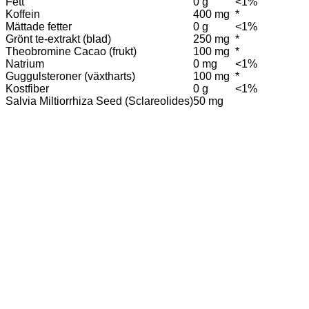
Fett
0 g
<1%
Koffein
400 mg
*
Mättade fetter
0 g
<1%
Grönt te-extrakt (blad)
250 mg
*
Theobromine Cacao (frukt)
100 mg
*
Natrium
0 mg
<1%
Guggulsteroner (växtharts)
100 mg
*
Kostfiber
0 g
<1%
Salvia Miltiorrhiza Seed (Sclareolides)
50 mg