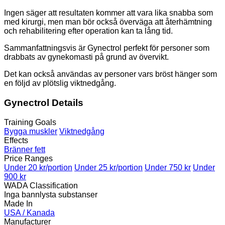
Ingen säger att resultaten kommer att vara lika snabba som
med kirurgi, men man bör också överväga att återhämtning
och rehabilitering efter operation kan ta lång tid.
Sammanfattningsvis är Gynectrol perfekt för personer som
drabbats av gynekomasti på grund av övervikt.
Det kan också användas av personer vars bröst hänger som
en följd av plötslig viktnedgång.
Gynectrol Details
Training Goals
Bygga muskler
Viktnedgång
Effects
Bränner fett
Price Ranges
Under 20 kr/portion
Under 25 kr/portion
Under 750 kr
Under
900 kr
WADA Classification
Inga bannlysta substanser
Made In
USA / Kanada
Manufacturer