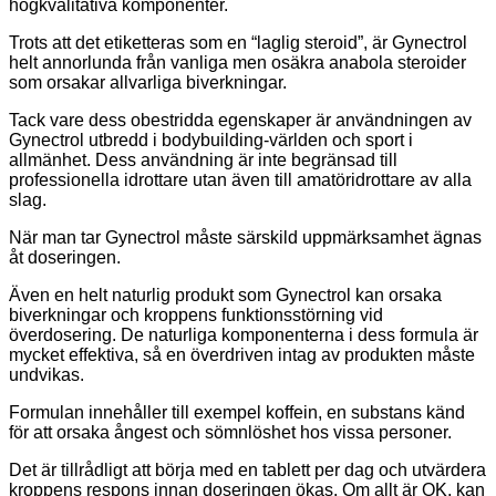
högkvalitativa komponenter.
Trots att det etiketteras som en “laglig steroid”, är Gynectrol
helt annorlunda från vanliga men osäkra anabola steroider
som orsakar allvarliga biverkningar.
Tack vare dess obestridda egenskaper är användningen av
Gynectrol utbredd i bodybuilding-världen och sport i
allmänhet. Dess användning är inte begränsad till
professionella idrottare utan även till amatöridrottare av alla
slag.
När man tar Gynectrol måste särskild uppmärksamhet ägnas
åt doseringen.
Även en helt naturlig produkt som Gynectrol kan orsaka
biverkningar och kroppens funktionsstörning vid
överdosering. De naturliga komponenterna i dess formula är
mycket effektiva, så en överdriven intag av produkten måste
undvikas.
Formulan innehåller till exempel koffein, en substans känd
för att orsaka ångest och sömnlöshet hos vissa personer.
Det är tillrådligt att börja med en tablett per dag och utvärdera
kroppens respons innan doseringen ökas. Om allt är OK, kan