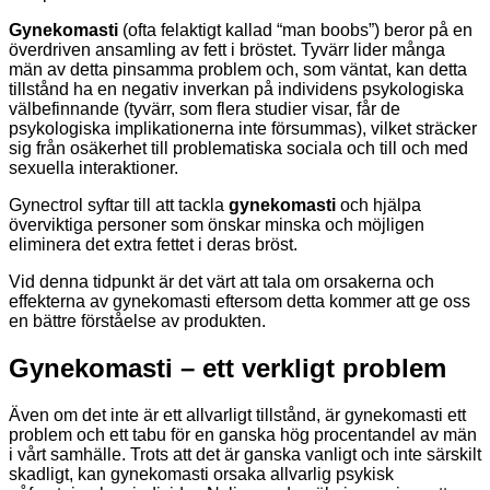
Gynekomasti
(ofta felaktigt kallad “man boobs”) beror på en
överdriven ansamling av fett i bröstet. Tyvärr lider många
män av detta pinsamma problem och, som väntat, kan detta
tillstånd ha en negativ inverkan på individens psykologiska
välbefinnande (tyvärr, som flera studier visar, får de
psykologiska implikationerna inte försummas), vilket sträcker
sig från osäkerhet till problematiska sociala och till och med
sexuella interaktioner.
Gynectrol syftar till att tackla
gynekomasti
och hjälpa
överviktiga personer som önskar minska och möjligen
eliminera det extra fettet i deras bröst.
Vid denna tidpunkt är det värt att tala om orsakerna och
effekterna av gynekomasti eftersom detta kommer att ge oss
en bättre förståelse av produkten.
Gynekomasti – ett verkligt problem
Även om det inte är ett allvarligt tillstånd, är gynekomasti ett
problem och ett tabu för en ganska hög procentandel av män
i vårt samhälle. Trots att det är ganska vanligt och inte särskilt
skadligt, kan gynekomasti orsaka allvarlig psykisk