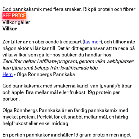
God pannkaksmix med flera smaker. Rik på protein och fibrer
SEE PRICE
Villkor gäller
Villkor
ZenLifter är en oberoende tredjepart (
läs mer
), och tillhör inte
någon aktör vi länkar till. Det är ditt eget ansvar att ta reda på
vilka villkor som gäller hos butiken du handlar hos.
ZenLifter deltar i affiliate-program, genom vilka webbplatser
kan tjäna små belopp från kvalificerade köp
Hem
»
Olga Rönnbergs Pannkaka
God pannkaksmix med smakerna kanel, vanilj, vanilj/blåbär
och äpple. Bra mellanmål eller frukost. 19g protein per
portion.
Olga Rönnbergs Pannkaka är en färdig pannkaksmix med
mycket protein. Perfekt för ett snabbt mellanmål, en härlig
helgfrukost eller enkel middag.
En portion pannkakor innehåller 19 gram protein men inget