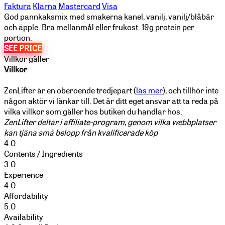
Faktura
Klarna
Mastercard
Visa
God pannkaksmix med smakerna kanel, vanilj, vanilj/blåbär
och äpple. Bra mellanmål eller frukost. 19g protein per
portion.
SEE PRICE
Villkor gäller
Villkor
ZenLifter är en oberoende tredjepart (
läs mer
), och tillhör inte
någon aktör vi länkar till. Det är ditt eget ansvar att ta reda på
vilka villkor som gäller hos butiken du handlar hos.
ZenLifter deltar i affiliate-program, genom vilka webbplatser
kan tjäna små belopp från kvalificerade köp
4.0
Contents / Ingredients
3.0
Experience
4.0
Affordability
5.0
Availability